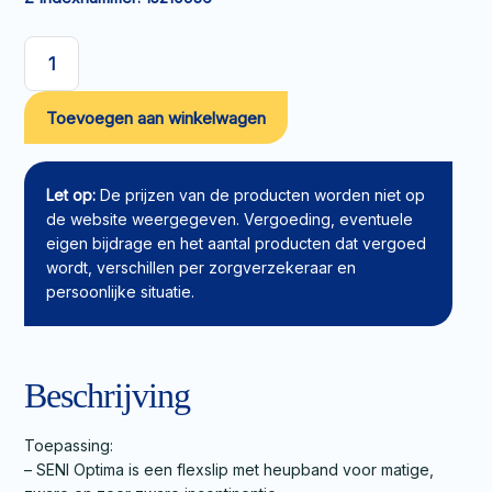
SENI
Optima
Toevoegen aan winkelwagen
Incontinentieslip
Super
L
aantal
Let op:
De prijzen van de producten worden niet op
de website weergegeven. Vergoeding, eventuele
eigen bijdrage en het aantal producten dat vergoed
wordt, verschillen per zorgverzekeraar en
persoonlijke situatie.
Beschrijving
Toepassing:
– SENI Optima is een flexslip met heupband voor matige,