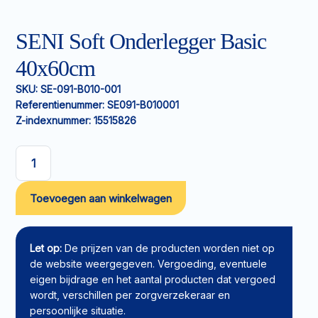
SENI Soft Onderlegger Basic
40x60cm
SKU:
SE-091-B010-001
Referentienummer:
SE091-B010001
Z-indexnummer:
15515826
SENI
Soft
Toevoegen aan winkelwagen
Onderlegger
Basic
40x60cm
aantal
Let op:
De prijzen van de producten worden niet op
de website weergegeven. Vergoeding, eventuele
eigen bijdrage en het aantal producten dat vergoed
wordt, verschillen per zorgverzekeraar en
persoonlijke situatie.