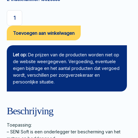
SENI
Soft
Toevoegen aan winkelwagen
Onderlegger
Super
40x60cm
aantal
Let op:
De prijzen van de producten worden niet op
de website weergegeven. Vergoeding, eventuele
eigen bijdrage en het aantal producten dat vergoed
wordt, verschillen per zorgverzekeraar en
persoonlijke situatie.
Beschrijving
Toepassing:
– SENI Soft is een onderlegger ter bescherming van het