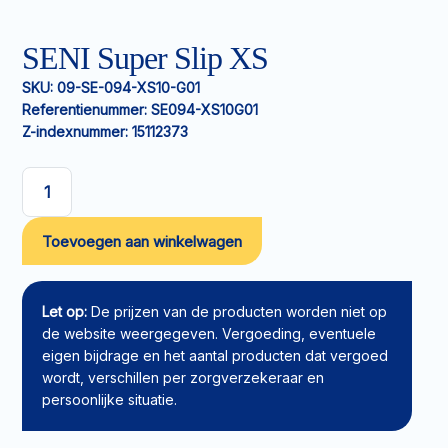
SENI Super Slip XS
SKU:
09-SE-094-XS10-G01
Referentienummer:
SE094-XS10G01
Z-indexnummer:
15112373
SENI
Super
Toevoegen aan winkelwagen
Slip
XS
aantal
Let op:
De prijzen van de producten worden niet op
de website weergegeven. Vergoeding, eventuele
eigen bijdrage en het aantal producten dat vergoed
wordt, verschillen per zorgverzekeraar en
persoonlijke situatie.