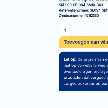
SKU:
09-SE-094-SM10-G03
Referentienummer:
SE094-SM
Z-indexnummer:
15112330
SENI
Super
Toevoegen aan wi
Trio
Slip
S
Let op:
De prijzen van 
aantal
niet op de website weer
eventuele eigen bijdrage
producten dat vergoed w
zorgverzekeraar en perso