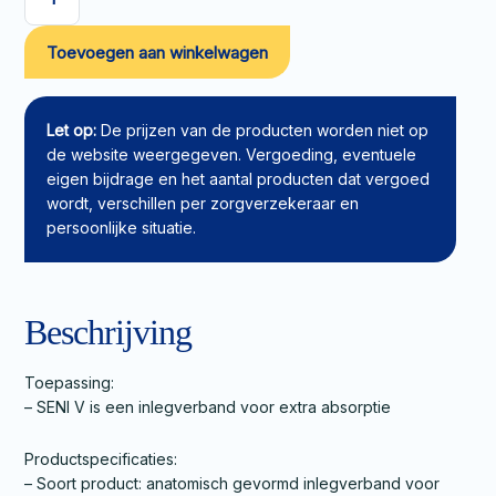
SENI
V
Toevoegen aan winkelwagen
Inlegverband
Normal
aantal
Let op:
De prijzen van de producten worden niet op
de website weergegeven. Vergoeding, eventuele
eigen bijdrage en het aantal producten dat vergoed
wordt, verschillen per zorgverzekeraar en
persoonlijke situatie.
Beschrijving
Toepassing:
– SENI V is een inlegverband voor extra absorptie
Productspecificaties:
– Soort product: anatomisch gevormd inlegverband voor