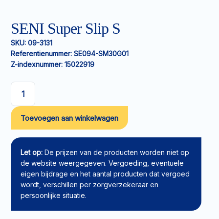
SENI Super Slip S
SKU:
09-3131
Referentienummer:
SE094-SM30G01
Z-indexnummer:
15022919
SENI
Super
Toevoegen aan winkelwagen
Slip
S
aantal
Let op:
De prijzen van de producten worden niet op
de website weergegeven. Vergoeding, eventuele
eigen bijdrage en het aantal producten dat vergoed
wordt, verschillen per zorgverzekeraar en
persoonlijke situatie.