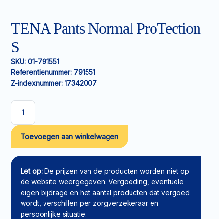
TENA Pants Normal ProTection
S
SKU:
01-791551
Referentienummer:
791551
Z-indexnummer:
17342007
TENA
Pants
Toevoegen aan winkelwagen
Normal
ProTection
S
aantal
Let op:
De prijzen van de producten worden niet op
de website weergegeven. Vergoeding, eventuele
eigen bijdrage en het aantal producten dat vergoed
wordt, verschillen per zorgverzekeraar en
persoonlijke situatie.