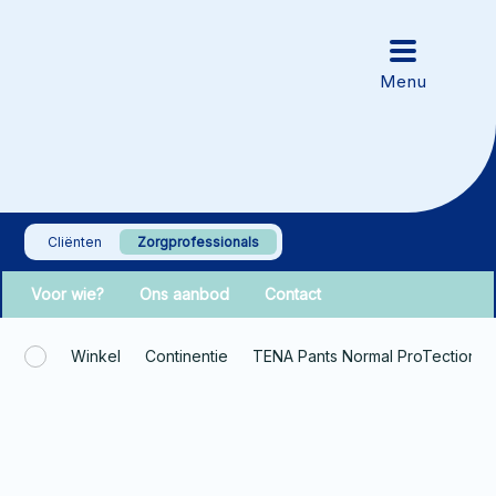
Cliënten
Zorgprofessionals
Voor wie?
Ons aanbod
Contact
Winkel
Continentie
TENA Pants Normal ProTection S