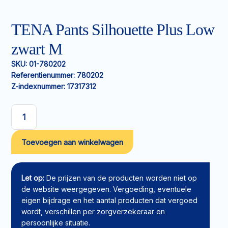
TENA Pants Silhouette Plus Low
zwart M
SKU:
01-780202
Referentienummer:
780202
Z-indexnummer:
17317312
TENA
Pants
Toevoegen aan winkelwagen
Silhouette
Plus
Low
zwart
Let op:
De prijzen van de producten worden niet op
M
de website weergegeven. Vergoeding, eventuele
aantal
eigen bijdrage en het aantal producten dat vergoed
wordt, verschillen per zorgverzekeraar en
persoonlijke situatie.