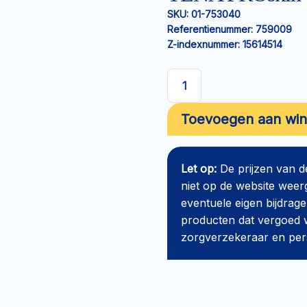
SKU:
01-753040
Referentienummer:
759009
Z-indexnummer:
15614514
TENA
PROskin
Toevoegen aan wi
Comfort
Extra
aantal
Let op:
De prijzen van 
niet op de website weer
eventuele eigen bijdrage
producten dat vergoed w
zorgverzekeraar en perso