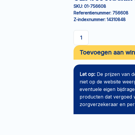
SKU:
01-756608
Referentienummer:
756608
Z-indexnummer:
14310848
TENA
PROskin
Toevoegen aan wi
Fix
Cotton
Special
Let op:
De prijzen van 
XXL
niet op de website weer
aantal
eventuele eigen bijdrage
producten dat vergoed w
zorgverzekeraar en perso