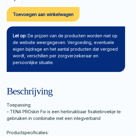
TENA
PROskin
Toevoegen aan winkelwagen
Fix
M
aantal
Let op:
De prijzen van de producten worden niet op
de website weergegeven. Vergoeding, eventuele
eigen bijdrage en het aantal producten dat vergoed
wordt, verschillen per zorgverzekeraar en
persoonlijke situatie.
Beschrijving
Toepassing:
– TENA PROskin Fix is een herbruikbaar fixatiebroekje te
gebruiken in combinatie met een inlegverband
Productspecificaties: