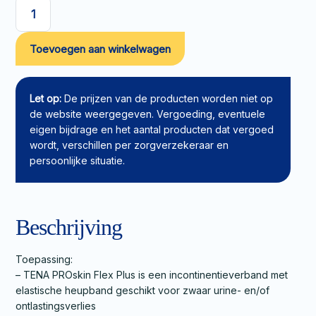
TENA
PROskin
Toevoegen aan winkelwagen
Flex
Plus
L
aantal
Let op:
De prijzen van de producten worden niet op
de website weergegeven. Vergoeding, eventuele
eigen bijdrage en het aantal producten dat vergoed
wordt, verschillen per zorgverzekeraar en
persoonlijke situatie.
Beschrijving
Toepassing:
– TENA PROskin Flex Plus is een incontinentieverband met
elastische heupband geschikt voor zwaar urine- en/of
ontlastingsverlies