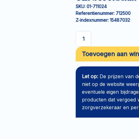
SKU:
01-711024
Referentienummer:
712500
Z-indexnummer:
15487032
TENA
PROskin
Toevoegen aan wi
Slip
Maxi
L
Let op:
De prijzen van 
aantal
niet op de website weer
eventuele eigen bijdrage
producten dat vergoed w
zorgverzekeraar en perso