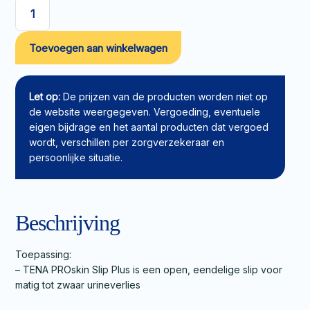
TENA
PROskin
Toevoegen aan winkelwagen
Slip
Plus
L
aantal
Let op:
De prijzen van de producten worden niet op
de website weergegeven. Vergoeding, eventuele
eigen bijdrage en het aantal producten dat vergoed
wordt, verschillen per zorgverzekeraar en
persoonlijke situatie.
Beschrijving
Toepassing:
– TENA PROskin Slip Plus is een open, eendelige slip voor
matig tot zwaar urineverlies