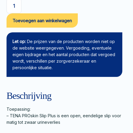
TENA
PROskin
Toevoegen aan winkelwagen
Slip
Plus
XS
aantal
Let op:
De prijzen van de producten worden niet op
de website weergegeven. Vergoeding, eventuele
eigen bijdrage en het aantal producten dat vergoed
wordt, verschillen per zorgverzekeraar en
persoonlijke situatie.
Beschrijving
Toepassing:
– TENA PROskin Slip Plus is een open, eendelige slip voor
matig tot zwaar urineverlies