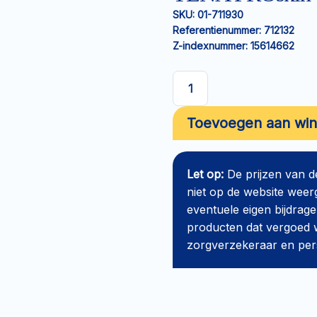
SKU:
01-711930
Referentienummer:
712132
Z-indexnummer:
15614662
TENA
PROskin
Toevoegen aan wi
Slip
Super
S
Let op:
De prijzen van 
aantal
niet op de website weer
eventuele eigen bijdrage
producten dat vergoed w
zorgverzekeraar en perso