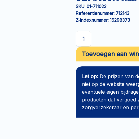
SKU:
01-711023
Referentienummer:
712143
Z-indexnummer:
16298373
TENA
PROskin
Toevoegen aan wi
Slip
Super
XL
Let op:
De prijzen van 
aantal
niet op de website weer
eventuele eigen bijdrage
producten dat vergoed w
zorgverzekeraar en perso