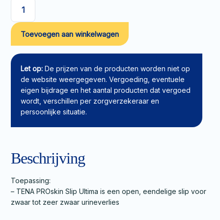
TENA
PROskin
Toevoegen aan winkelwagen
Slip
Ultima
M
aantal
Let op:
De prijzen van de producten worden niet op
de website weergegeven. Vergoeding, eventuele
eigen bijdrage en het aantal producten dat vergoed
wordt, verschillen per zorgverzekeraar en
persoonlijke situatie.
Beschrijving
Toepassing:
– TENA PROskin Slip Ultima is een open, eendelige slip voor
zwaar tot zeer zwaar urineverlies