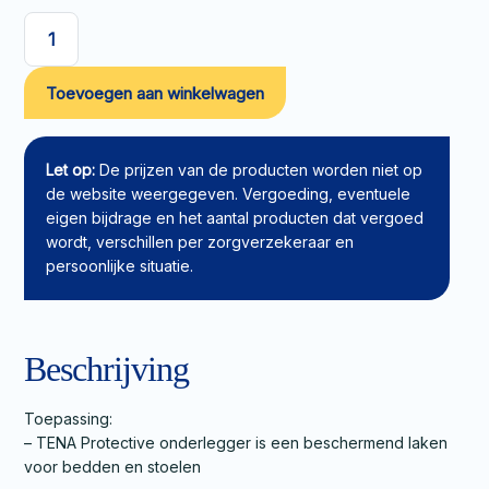
TENA
Protectieve
Toevoegen aan winkelwagen
Sheet
80x210cm
aantal
Let op:
De prijzen van de producten worden niet op
de website weergegeven. Vergoeding, eventuele
eigen bijdrage en het aantal producten dat vergoed
wordt, verschillen per zorgverzekeraar en
persoonlijke situatie.
Beschrijving
Toepassing:
– TENA Protective onderlegger is een beschermend laken
voor bedden en stoelen