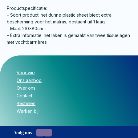
Productspecificatie:
– Soort product: het dunne plastic sheet biedt extra
bescherming voor het matras, bestaant uit 1 laag
– Maat: 210x80cm
– Extra informatie: het laken is gemaakt van twee tissuelagen
met vochtbarrrières
Voor wie
Ons aanbod
Over ons
Contact
Bestellen
Werken bij
Volg ons