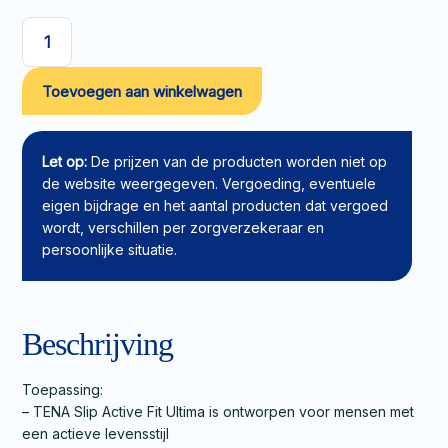
TENA
Slip
Toevoegen aan winkelwagen
Active
Fit
Ultima
M
Let op:
De prijzen van de producten worden niet op
aantal
de website weergegeven. Vergoeding, eventuele
eigen bijdrage en het aantal producten dat vergoed
wordt, verschillen per zorgverzekeraar en
persoonlijke situatie.
Beschrijving
Toepassing:
– TENA Slip Active Fit Ultima is ontworpen voor mensen met
een actieve levensstijl