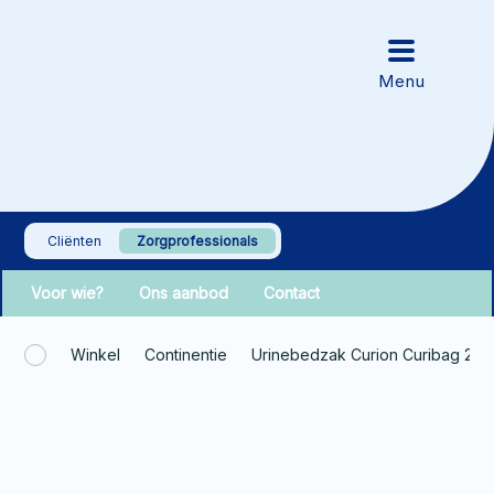
Cliënten
Zorgprofessionals
Voor wie?
Ons aanbod
Contact
Winkel
Continentie
Urinebedzak Curion Curibag 2L 