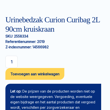
Urinebedzak Curion Curibag 2L
90cm kruiskraan
SKU:
2558334
Referentienummer:
2019
Z-indexnummer:
14566982
Urinebedzak
Curion
Toevoegen aan winkelwagen
Curibag
2L
90cm
kruiskraan
Let op:
De prijzen van de producten worden niet op
aantal
de website weergegeven. Vergoeding, eventuele
eigen bijdrage en het aantal producten dat vergoed
wordt, verschillen per zorgverzekeraar en