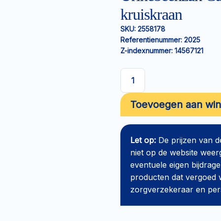
kruiskraan
SKU:
2558178
Referentienummer:
2025
Z-indexnummer:
14567121
Urinebeenzak
Curion
Toevoegen aan wi
Curibag
500ml
45cm
Let op:
De prijzen van 
kruiskraan
niet op de website weer
aantal
eventuele eigen bijdrage
producten dat vergoed w
zorgverzekeraar en perso