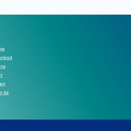
ie
anbod
ons
t
len
 bij