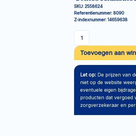
SKU:
2558624
Referentienummer:
8090
Z-indexnummer:
14659638
Urinebeenzakhouder
Curion
Toevoegen aan wi
Fixette
XL
aantal
Let op:
De prijzen van 
niet op de website weer
eventuele eigen bijdrage
producten dat vergoed w
zorgverzekeraar en perso