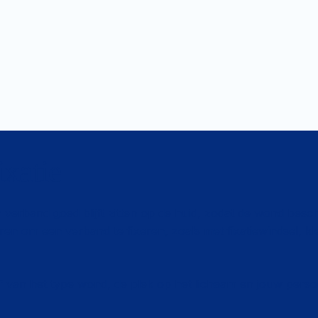
ixatie
 verband goed blijft zitten op de huid, zodat de wond besche
eren om een verband te fixeren, zoals met fixatiewindsel, kle
 van het type wond, de plek op het lichaam en jouw persoon