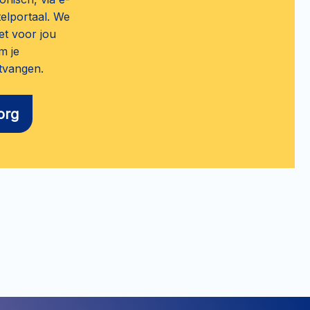
telportaal. We
et voor jou
m je
tvangen.
org