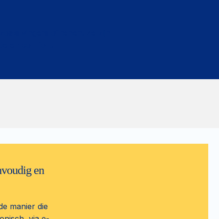
oals vingers of tenen. Ze zijn
tie en comfort.
nvoudig en
de manier die
onisch, via e-