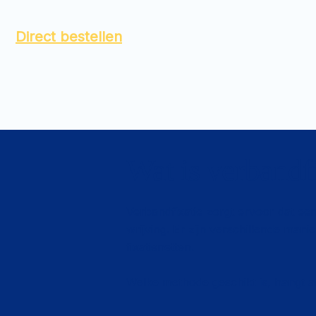
Direct bestellen
Wat is verbandf
Verbandfixatie zorgt ervoor dat een
wrijving. Er zijn verschillende mani
fixatienetten.
Welke methode geschikt is, hangt af