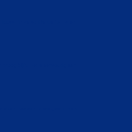
rijgbaar in verschillende formaten
roog blijft. Het is eenvoudig aan
ereiken plaatsen, zoals gewrichten.
n.