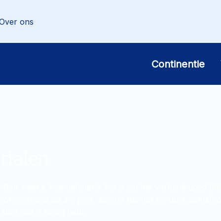
Over ons
Continentie
rialen
 weet je hoe belangrijk het is dat het verband goed blijft 
 wondverband op z’n plek, zonder dat het schuurt, schuift of
alles wat je nodig hebt.