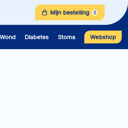
Mijn bestelling
0
Wond
Diabetes
Stoma
Webshop
zitten. Bij Vomedex vind je alles wat je nodig hebt voor
 loslaat. Of je nu op zoek bent naar pleisters,