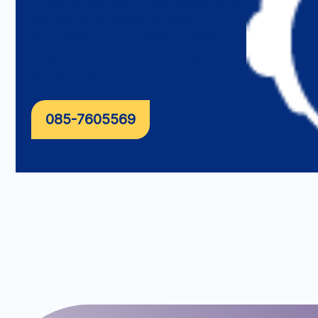
denken graag met je mee. Samen kijken
we naar jouw situatie en welke
producten daar het beste bij passen. Zo
zorgen we ervoor dat je altijd goed
geholpen wordt.
085-7605569