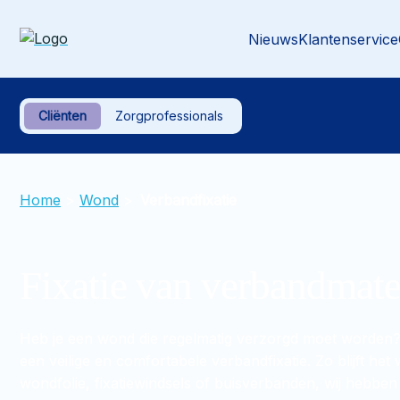
Nieuws
Klantenservice
Cliënten
Zorgprofessionals
Home
>
Wond
>
Verbandfixatie
Fixatie van verbandmate
Heb je een wond die regelmatig verzorgd moet worden? Dan
een veilige en comfortabele verbandfixatie. Zo blijft het
wondfolie, fixatiewindsels of buisverbanden, wij hebben 