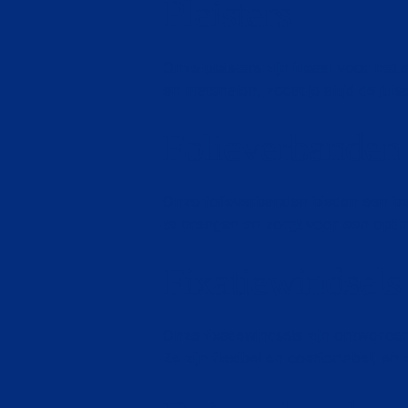
Pleisters
Onze pleisters zijn ideaal voor he
en materialen, zodat je altijd de juis
Folieverbanden
Onze folieverbanden bieden een be
te brengen en zorgt voor een optim
Fixatiewindsels
Onze fixatiewindsels zijn ontworpen
Ze zijn flexibel en comfortabel, en 