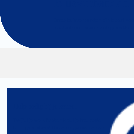
Buisverbanden
Onze buisverbanden zijn ideaal voo
elastisch en passen zich gemakkeli
Hulp nodig bij je keuze?
Twijfel je welk fixatiemiddel je het beste
kunt gebruiken? Onze zorgconsulenten