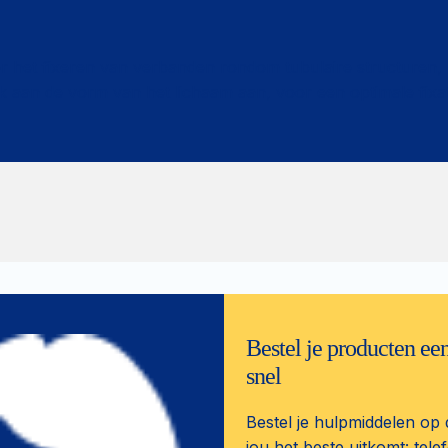
r het fixeren van verbanden rondom tubulaire structuren, z
jk aan de vorm van het lichaam aan, voor een optimale fixa
Bestel je producten ee
snel
Bestel je hulpmiddelen op 
jou het beste uitkomt: telef