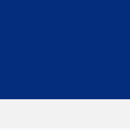
onden. Ze hydrateren en verzachten
 en bieden langdurige bescherming.
ingsomgeving te behouden. Ze zijn
rm en bescherming. Ideaal voor de