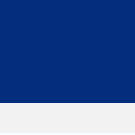
 vochtige omgeving die ideaal is voor de genezing van w
deren het herstelproces. Ze zijn eenvoudig aan te brengen
tworpen om effectief te absorberen en een vochtige genez
ich aan de vorm van de wond aan voor een optimale pasvo
en het bevorderen van een snel herstel.