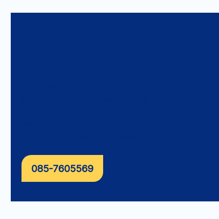
Twijfel je welk product geschikt
is?
Heb je vragen of zoek je meer
informatie over producten die je kan
gebruiken voor in de wond? Onze
zorgconsulenten helpen je graag. Ze
staan klaar om je te helpen met
persoonlijk advies en ondersteuning.
085-7605569