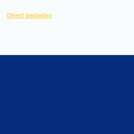
Direct bestellen
Wat zijn produc
Deze producten worden rechtstreek
Het opnemen van wondvocht
Het stimuleren van genezing
Het voorkomen van infecties