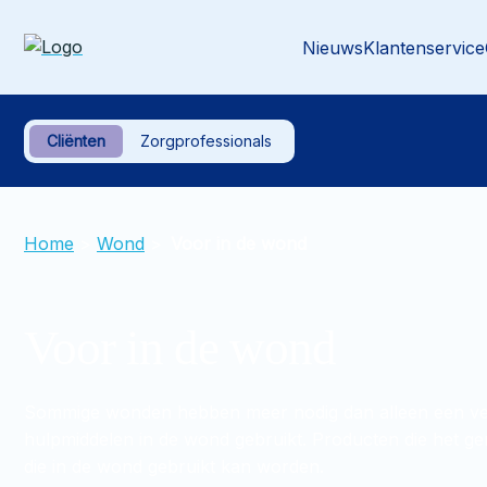
Nieuws
Klantenservice
Cliënten
Zorgprofessionals
Home
>
Wond
>
Voor in de wond
Voor in de wond
Sommige wonden hebben meer nodig dan alleen een verb
hulpmiddelen in de wond gebruikt. Producten die het ge
die in de wond gebruikt kan worden.