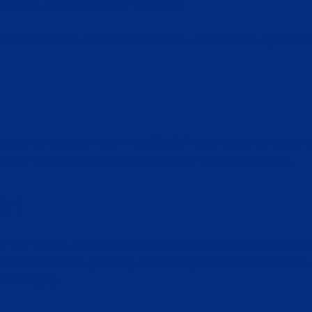
dmilieu (essentieel voor genezing)
huimverbanden of zilververbanden – elk met een eigen func
peciaal ontworpen voor het effectief behandelen en besc
wond, waardoor het genezingsproces wordt bevorderd.
en
van honing met natuurlijke antibacteriële eigenschappen. 
 bevorderen de genezing. Met een gemakkelijke applicatie
verzorging.