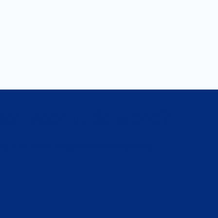
ten voor in de wond?
s in de wond aangebracht en helpen bij: