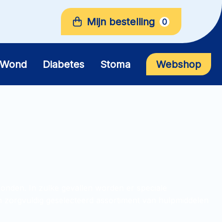
Mijn bestelling
0
Wond
Diabetes
Stoma
Webshop
nden. In zulke gevallen worden er speciale
n zorgvuldig geselecteerd assortiment van hulpmiddelen