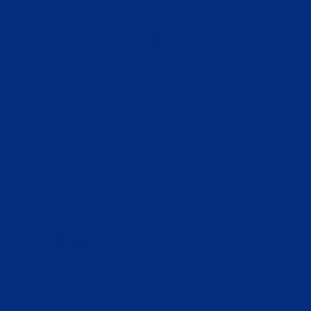
tie, afhankelijk van de soort wond
hermen van wonden. Ze bieden een
Ze helpen bij het reinigen van de
 en comfortabel draagcomfort zijn