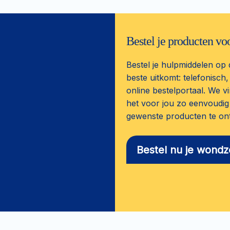
Bestel je producten vo
Bestel je hulpmiddelen op 
beste uitkomt: telefonisch,
online bestelportaal. We vi
het voor jou zo eenvoudig 
gewenste producten te on
Bestel nu je wond