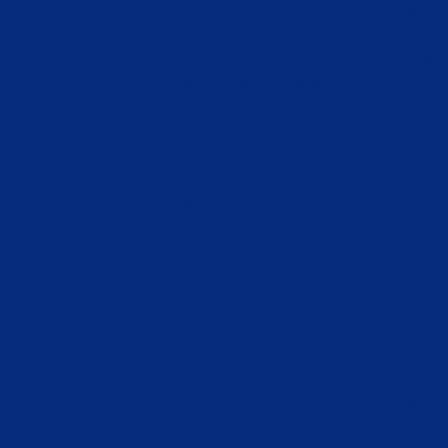
Het creëren van een vochtig won
Denk aan alginaten, hydrofiber, sc
en de genezingsfase.
Zalfkompres
Onze zalfkompresproducten zijn s
zachte en ademende laag over de 
Honingverband
Onze honingverbanden zijn gemaakt 
wond, verminderen ontstekingen en
ze onmisbaar voor effectieve wond