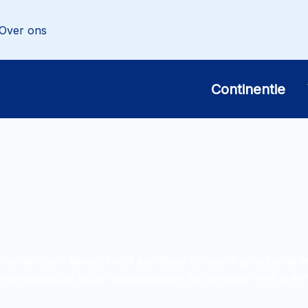
Over ons
Continentie
and. Denk bijvoorbeeld aan diepe of slecht genezende wo
nezingsproces actief ondersteunen. Bij Vomedex vind je ee