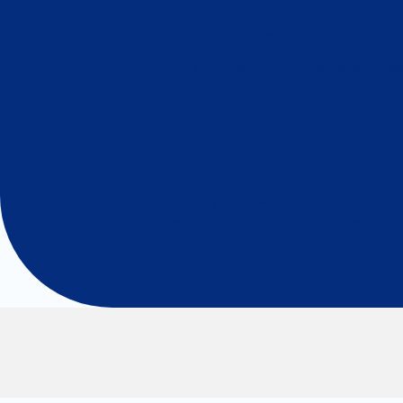
Hydrogel
Onze hydrogelproducten bieden een
de huid, verminderen pijn en bevor
Hydrofiber
Onze hydrofiber verbanden zijn on
zacht en comfortabel, en passen z
behandeling van complexe wonden 