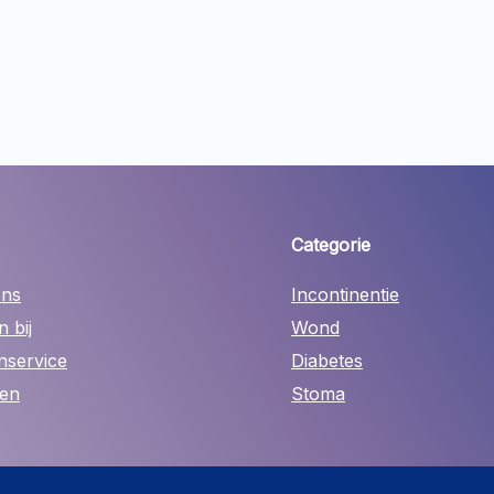
Categorie
ons
Incontinentie
 bij
Wond
nservice
Diabetes
len
Stoma