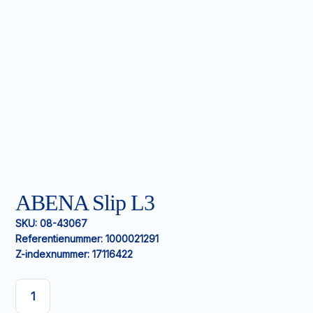
ABENA Slip L3
SKU:
08-43067
Referentienummer:
1000021291
Z-indexnummer:
17116422
ABENA