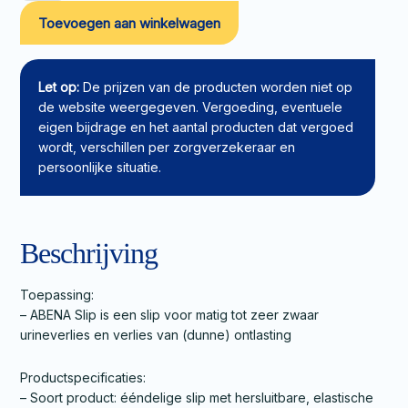
Slip
Toevoegen aan winkelwagen
L3
aantal
Let op:
De prijzen van de producten worden niet op
de website weergegeven. Vergoeding, eventuele
eigen bijdrage en het aantal producten dat vergoed
wordt, verschillen per zorgverzekeraar en
persoonlijke situatie.
Beschrijving
Toepassing:
– ABENA Slip is een slip voor matig tot zeer zwaar
urineverlies en verlies van (dunne) ontlasting
Productspecificaties:
– Soort product: ééndelige slip met hersluitbare, elastische