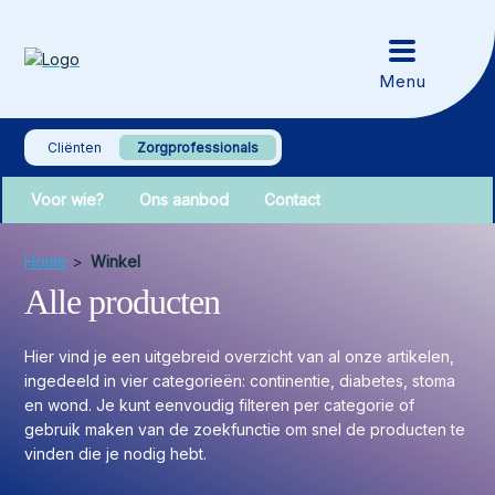
Cliënten
Zorgprofessionals
Voor wie?
Ons aanbod
Contact
Home
>
Winkel
Alle producten
Hier vind je een uitgebreid overzicht van al onze artikelen,
ingedeeld in vier categorieën: continentie, diabetes, stoma
en wond. Je kunt eenvoudig filteren per categorie of
gebruik maken van de zoekfunctie om snel de producten te
vinden die je nodig hebt.