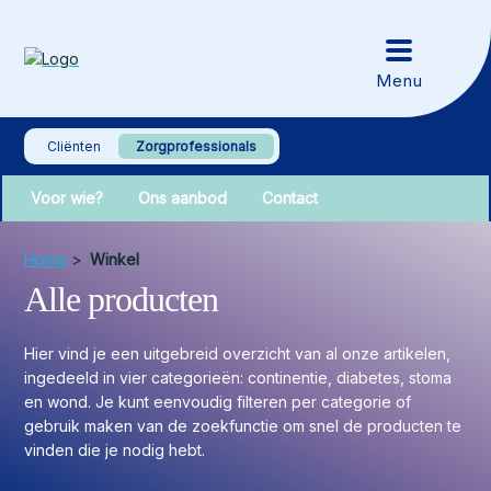
Cliënten
Zorgprofessionals
Voor wie?
Ons aanbod
Contact
Home
>
Winkel
Alle producten
Hier vind je een uitgebreid overzicht van al onze artikelen,
ingedeeld in vier categorieën: continentie, diabetes, stoma
en wond. Je kunt eenvoudig filteren per categorie of
gebruik maken van de zoekfunctie om snel de producten te
vinden die je nodig hebt.